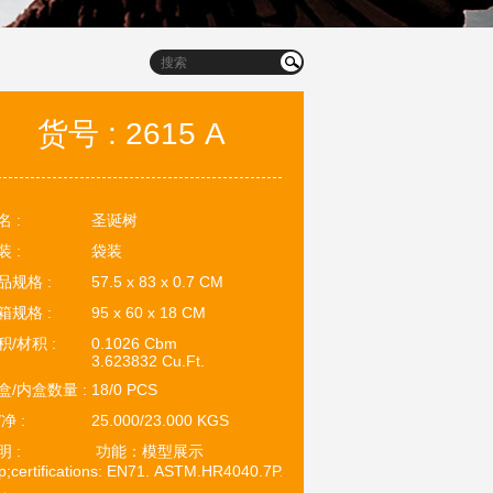
货号 : 2615 A
名 :
圣诞树
装 :
袋装
品规格 :
57.5 x 83 x 0.7 CM
箱规格 :
95 x 60 x 18 CM
积/材积 :
0.1026 Cbm
3.623832 Cu.Ft.
盒/内盒数量 :
18/0 PCS
净 :
25.000/23.000 KGS
明 :
功能：模型展示
p;certifications: EN71. ASTM.HR4040.7P. 3C.ROHS SGS!