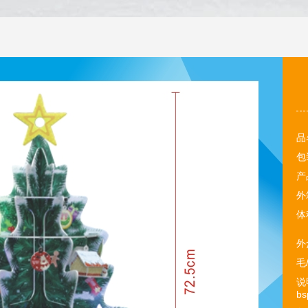
品
包
产
外
体
外
毛/
说
bs