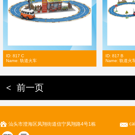
ID: 817 C
ID: 817 B
Name: 轨道火车
Name: 轨道火
<
前一页
ca
汕头市澄海区凤翔街道信宁凤翔路4号1栋